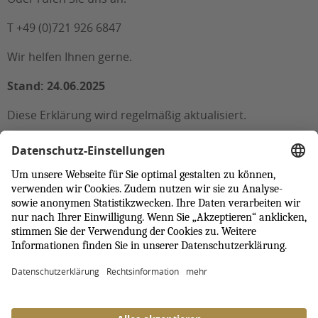
T +49 (0)721 926 6847
Wir helfen Ihnen gerne.
Stand: 24.06.2025
Diese Erklärung wird regelmäßig aktualisiert.
Nach oben
© 2026 Badisches Landesmuseum
Presse
Kontakt
Shop & Tickets
Login
Erklärung zur Barrierefreiheit
Newsletter
Datenschutz
Impressum
Datenschutzeinstellungen