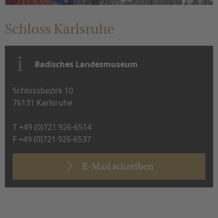
Schloss Karlsruhe
Sie befinden sich hier:
Badisches Landesmuseum
Schlossbezirk 10
76131 Karlsruhe
T +49 (0)721 926-6514
F +49 (0)721 926-6537
E-Mail schreiben