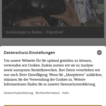
Archäologie in Baden – Expothek¹
Nach oben
© 2026 Badisches Landesmuseum
Presse
Kontakt
Shop & Tickets
Login
Erklärung zur Barrierefreiheit
Newsletter
Datenschutz
Impressum