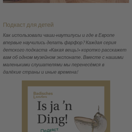
Sie befinden sich hier:
Подкаст для детей
Как использовали чаши-наутилусы и где в Европе
впервые научились делать фарфор? Каждая серия
детского подкаста «Какая вещь!» коротко расскажет
вам об одном музейном экспонате. Вместе с нашими
маленькими слушателями мы перенесёмся в
далёкие страны и иные времена!