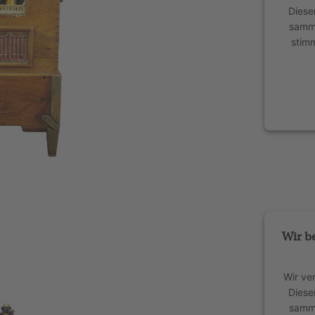
Diese
samme
stim
power
Wir b
Wir ve
Diese
samme