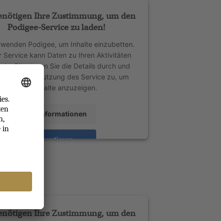
enötigen Ihre Zustimmung, um den
Podigee-Service zu laden!
rwenden Podigee, um Inhalte einzubetten.
r Service kann Daten zu Ihren Aktivitäten
ln. Bitte lesen Sie die Details durch und
men Sie der Nutzung des Service zu, um
diese Inhalte anzuzeigen.
Mehr Informationen
Akzeptieren
ed by
Usercentrics Consent Management
Platform
enötigen Ihre Zustimmung, um den