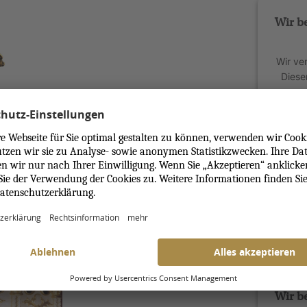
Wir b
Wir ve
Diese
samme
stim
power
Wir b