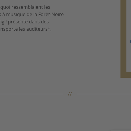
à quoi ressemblaient les
s à musique de la Forêt-Noire
ing ! présente dans des
nsporte les auditeurs*,