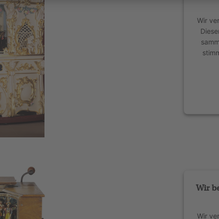
Wir ve
Diese
samme
stim
power
Wir b
Wir ve