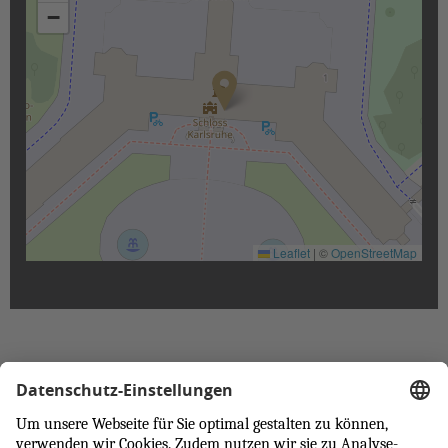
−
Leaflet
|
©
OpenStreetMap
Nach oben