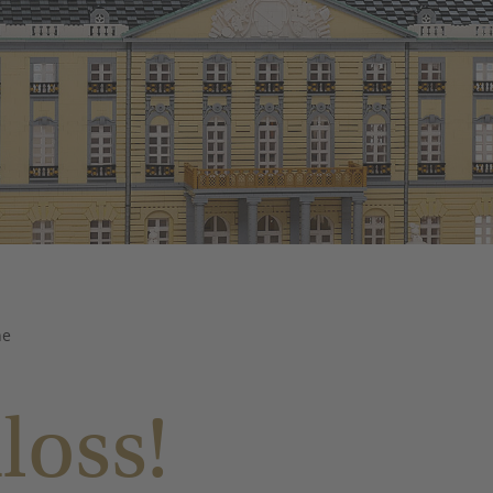
he
loss!