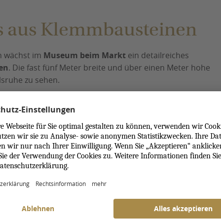
ss aus Klemmbausteinen
in wächst im
Museum beim Markt
ein detailreiches
en
. Die fast fünf Meter breite und über einen Meter hohe
lsruhe zu sehen.
 der Karlsruher
Klemmbausteinfirma Stone Heap
 und zahlreichen
„AFOLs“
, also
„Adult Fans of LEGO“
, aus
hlosses
bleibt offen, sodass auch das Innere des
die Sammlungsausstellungen des Badischen
 soll das Modell außerdem den
Baufortschritt
und die
schaulichen. Während das originale Schloss Karlsruhe
llel ein zugängliches architektonisches Abbild.
hoch komplex. Das bedeutet maximale Präzision. Vier