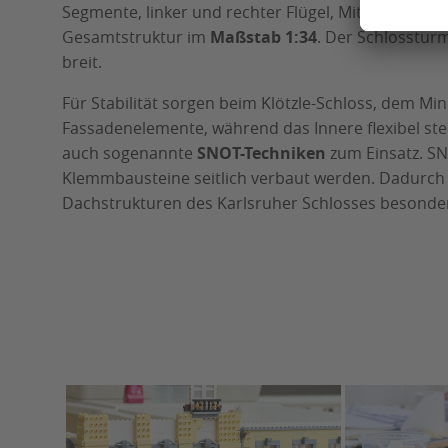
Segmente, linker und rechter Flügel, Mittelbau sow
Gesamtstruktur im
Maßstab 1:34
. Der Schlossturm
breit.
Für Stabilität sorgen beim Klötzle-Schloss, dem Mi
Fassadenelemente, während das Innere flexibel st
auch sogenannte
SNOT-Techniken
zum Einsatz. SN
Klemmbausteine seitlich verbaut werden. Dadurch l
Dachstrukturen des Karlsruher Schlosses besonder