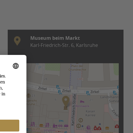
Museum beim Markt
Karl-Friedrich-Str. 6
,
Karlsruhe
+
−