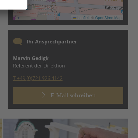
Leaflet
|
©
OpenStreetMap
Ihr Ansprechpartner
Marvin Gedigk
Referent der Direktion
T +49 (0)721 926 4142
E-Mail schreiben