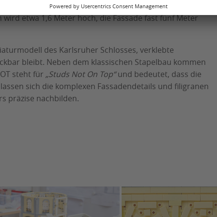
ie Gartensaal-Trakt mit Turm, bilden eine transportfähige
 wird etwa 1,6 Meter hoch, die Fassade fast fünf Meter
niaturmodell des Karlsruher Schlosses, verklebte
eckbar bleibt. Neben dem klassischen Stapelbau kommen
OT steht für
„Studs Not On Top“
und bedeutet, dass die
assen sich die komplexen Fassadendetails und filigranen
s präzise nachbilden.