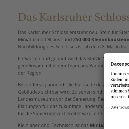
Das Karlsruher Schlo
Das Karlsruher Schloss entsteht neu. Stein für Ste
Miniaturmodell aus rund
250.000 Klemmbaustein
Nachbildung des Schlosses ist ab dem 8. Mai in Kar
Entworfen und gebaut wird das Klötzle-Schloss von
gemeinsam mit einem Team aus Baumeister*innen
der Region.
Besonders spannend: Die Parkseite des
Klötzle-Sc
Gebäudes sichtbar wird. Zu sehen sind zunächst 
Landesmuseums vor der Sanierung. Perspektivisch
Planungen für das zukünftige Landesmuseum veran
für die Sanierung vorbereitet wird, entsteht so para
Klein aber oho: Technisch ist das
Miniaturprojekt