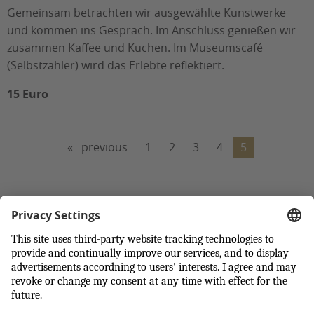
Gemeinsam betrachten wir ausgewählte Kunstwerke
und kommen ins Gespräch. Im Anschluss genießen wir
zusammen Kaffee und Kuchen. Im Museumscafé
(Selbstzahler) wird das Erlebte reflektiert.
15 Euro
previous
1
2
3
4
5
Back to top